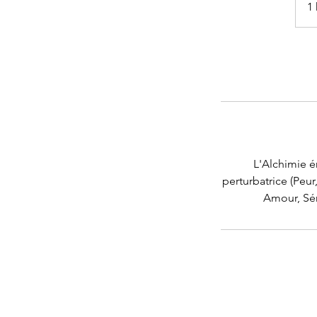
1 
L'Alchimie 
perturbatrice (Peur
Amour, Sér