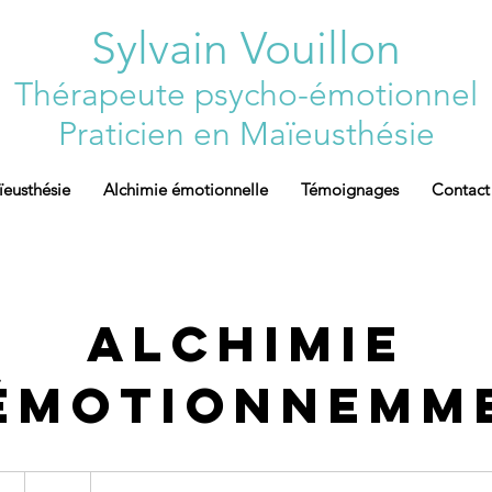
Sylvain Vouillon
T
hérapeute psycho-émotionnel
Praticien en Maïeusthésie
eusthésie
Alchimie émotionnelle
Témoignages
Contact
Alchimie
émotionnemm
60
euros